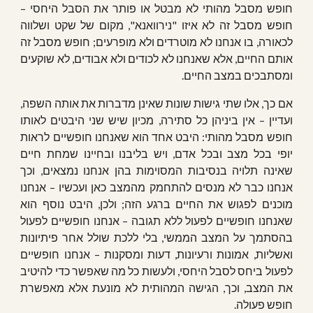
חופש מסבל מהותי לא מבטל או פותר את הסבל היחסי –
חופש מסבל זה לא איזו "נירוואנא", מקום של שקט ושלווה
לכאורה, בו אנחנו לא מוטרדים ולא מופרעים; חופש מסבל זה
אותם החיים, אלא שאנחנו לא לכודים ולא אבודים, לא שוקעים
ומסתבכים במצב החיים.
אם כך, אלו שתי גישות שונות שאינן מדברות את אותה השפה,
ועדיין – אין ביניהן כל סתירה, מכיון שיש שני היבטים לאותו
חופש מסבל מהותי: היבט אחד הוא שאנחנו חופשיים לראות
יופי בכל מצב ובכל אדם, ויש בליבנו ובחיינו שמחת חיים
שאינה תלויה בנסיבות המסוימות בהן אנחנו נמצאים, וכך
אנחנו כבר לא מנסים להתחמק מהמצב כאן ועכשיו – אנחנו
מוכנים לפגוש את החיים ברגע הזה; ולכן, היבט נוסף הוא
שאנחנו חופשיים לפעול ללא תגובה – אנחנו חופשיים לפעול
בהסתמך על המצב הממשי, בלי ללכת שולל אחר פיתיונות
ואשליות, אמונות ורעיונות, דעות ומסקנות – אנחנו חופשיים
לפעול ביחס לסבל היחסי, ולעשות כל מה שאפשר כדי להיטיב
את המצב, וכך, הגישה המהותית לא מונעת אלא מאפשרת
חופש פעולה.