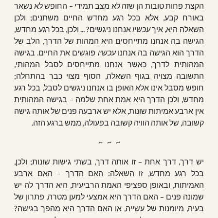
הקצת פחות טובות הן שזה לא מצב תמידי – החופש לא נשאר
באורח קבע, אלא בכל רגע מחדש החיים משתנים; ולכן
השאלה היא, איך
עכשיו
אנחנו ניגשים? ... ולכן, בכל רגע מחדש,
הגישה בה אנחנו מתייחסים היא המהות של הדרך, הלב של
הדרך הוא הגישה בה אנחנו
עכשיו
פוגשים את החיים. בגישה
המהותית לדרך, כאשר אנחנו מתייחסים לסבל המהותי,
התשובה מצויה בגוף השאלה, הסוף מצוי כבר בהתחלה;
חופש מסבל אינו אלא האופן בו אנחנו ניגשים לסבל, בכל רגע
מחדש, ולכן הדרך היא אמת אחת שלמה – בגישה המהותית
אין ארבע אמיתות שונות, אלא יש ארבעה פנים של אותה גישה
קשובה, של אותה הוויה קשובה בפעולה, ממש ברגע הזה.
~   ~   ~
יש דרך, דרך אחת – זו אותה דרך, בשתי גישות שונות; ולכן,
בכל רגע מחדש, זו השאלה: האם הדרך – האם ארבע
האמיתות, ובאופן ספציפי האמת הרביעית, היא הדרך לה יש
שמונה פנים – האם הדרך היא אמצעי למען מטרה, פתרון של
בעיה, מיומנות של עשייה, או האם הדרך היא מהפך בגישה?