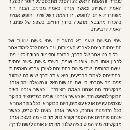
עובדה, זו האמת הראשונה; והסבל מתבסס על חוסר הבנה, זו
האמת השנייה; וכאשר אנחנו באמת מבינים, הבנה חיה
משחררת אותנו לחופשי, זו האמת השלישית; וחופש אמיתי
בהכרח מתבטא ומתגלה בדרך החיים, בשפע של פנים, זו
האמת הרביעית.
שתי הגישות שאני בא לתאר הן שתי גישות שונות של
התייחסות ביחס לארבע האמיתות, וגם ביחס לכל לימוד אחר
– כל היבט אחר של הדרך, התורה והלימוד הבודהיסטי, ניתן
להבין אותו בשני אופנים שונים, בשתי גישות, גישה יחסית
וגישה מהותית; שתי גישות בהתייחס לאותן ארבע האמיתות,
ובהתייחס לאמת הרביעית, היא אותה דרך שיש לה שמונה
פנים. מה שמבחין בין שתי הגישות האלו זו השאלה "מה אנחנו
מבקשים? מה אנחנו
באמת
רוצים?" – כאשר אנחנו באים
הבוקר למפגש הזה, או כאשר אנחנו יושבים במדיטציה בבוקר,
עוצמים עיניים או לא עוצמים, היום בבוקר או בכל בוקר אחר או
בכל הזדמנות אחרת; כאשר אנחנו באים לריטריט, כאשר
אנחנו פותחים את הספר וקוראים ולומדים – מה בעצם אנחנו
מבקשים? מהי המוטיבציה שלנו? מה מניע אותנו לגשת לדרך?