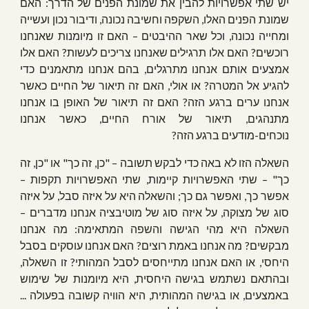
יש שתי אפשרויות להבין את שמונת הפנים של הדרך: האם
שמונת הפנים האלו, השקפה וחשיבה נכונה, ודיבור נכון ועשייה
ומחייה נכונה, וכל שאר ההיבטים – האם זו מיומנות שאנחנו
רוכשים? האם אלו תרגילים שאנחנו צריכים לעשות? האם אלו
אמצעים אותם אנחנו מתרגלים, בהם אנחנו מתאמנים כדי
להגיע אל המטרה? או אולי, האם זה תיאור של החיים כאשר
אנחנו ערים ברגע הזה? האם זה תיאור של האופן בו אנחנו
מתנהגים, תיאור של אורח החיים, כאשר אנחנו
נוכחים-מודעים ברגע הזה?
השאלה הזו לא באה כדי לבקש תשובה – "כן, זה כך" או "כן, זה
כך" – שתי האפשרויות קיימות, שתי האפשרויות תקפות –
אפשר כך, ואפשר גם כך; והשאלה היא על איזה סבל, על איזה
סוג של מצוקה, על איזה סוג של מוטיבציה אנחנו מדברים –
השאלה היא מהי הגישה והשפה המתאימה: מה אנחנו
מבקשים? מה אנחנו באמת רוצים? האם אנחנו עוסקים בסבל
היחסי, או האם אנחנו מתייחסים לסבל המהותי? זו השאלה,
ובהתאם נשתמש בגישה היחסית, היא מיומנות של שימוש
באמצעים, או בגישה המהותית, היא הוויה קשובה בפעולה ...