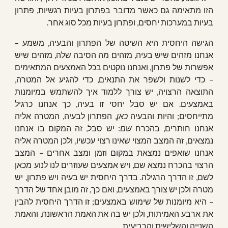
הזו מתאימה גם כאשר מדובר בפתרון בעיות רגשיות, פתרון
בעיות במערכות יחסים, ופתרון בעיות מכל סוג אחר.
הגישה היחסית היא השיטה של הפתרון והבעיה, משמע –
אנחנו מזהים שיש בעיה, מזהים מה הסיבה שלה, מזהים שיש
אפשרות של פתרון, ואנחנו נוקטים בכל האמצעים המתאימים
– כדי לשנות ולשפר את התנאים, כדי להגיע אל המטרה,
התוצאה הרצויה, יש צורך ללמוד איך להשתמש במיומנות
באמצעים. אם יש סבל יחסי זו בעיה, כך אנחנו כרגיל
מתייחסים; והיות והבעיה
כאן
, הפתרון לבעיה, המטרה אליה
אנחנו חותרים, בהכרח
שם
: יש סבל, זה המקום בו אנחנו
נמצאים, זה המצב המצוי שאינו רצוי עכשיו, ולכן המטרה אליה
אנחנו שואפים נמצאת במקום וזמן ומצב אחרים – המצב
הרצוי בהכרח נמצא שם, ויש אמצעים שעוזרים לנו לנוע מכאן
לשם, זו הדרך הרגילה. בדרך היחסית יש בעיה ויש פתרון, יש
מטרה ולכן יש צורך באמצעים, ואם כך, זה מובן אחד של הדרך
– היא מיומנות של שימוש באמצעים; זו הדרך היחסית להבין
את ארבע האמיתות, ולכן יש בה את האמת הראשונה, והאמת
השנייה והשלישית והרביעית.