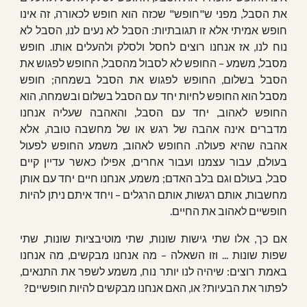
את הסבל, מפני ש"חופש" שכזה הוא חופש לכאורה, זה אינו
חופש אמיתי אלא זו תגובתיות: הסבל לא נעים לנו, הסבל לא
נוח לנו, אז אנחנו רוצים לחסל ולסלק ולהעלים אותו. חופש
מסבל, משמע – החופש לא לסבול מהסבל, החופש לפגוש את
הסבל בשלום, החופש לפגוש את הסבל בשמחה; חופש
מסבל הוא החופש לחיות יחד עם הסבל בשלום ובשמחה, הוא
החופש לאהוב, יחד עם הסבל, והאהבה שעליה אנחנו
מדברים אינה אהבה של רגש או של מחשבה טובה, אלא
אהבה שהיא פעולה. החופש לאהוב, משמע החופש לפעול
בעולם, עבור עצמנו ועבור אחרים, אפילו כאשר עדיין קיים
סבל, בעולם וגם בלב האדם; משמע, אנחנו חיים יחד עם אותן
מחשבות, אותם רגשות, אותם הרגלים – ויחד איתם ניתן להיות
חופשיים לאהוב את החיים.
אם כך, אלו שתי גישות שונות, שתי מוטיבציות שונות, שתי
שפות שונות ... וזו השאלה – מה אנחנו מבקשים, מה אנחנו
באמת רוצים: שיהיה לנו יותר נוח, משמע לשפר את התנאים,
לפתור את הבעיות? או, האם אנחנו מבקשים להיות חופשיים?