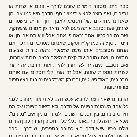
כבר ניתנו מספר דימויים שונים לדרך – פנים או שדות או
נתיבים; ואני רוצה להציע דימוי נוסף: הדרך היא כמו אבן חן
שאנחנו מחזיקים מול השמש. לאבן החן הזו יש משטחים
שונים, ואם נסובב אותה מעט לכאן נראה פן מסוים שישתקף,
ואם נסובב לכיוון אחר נראה פן אחר, אבל זו אותה אבן חן. או
דימוי נוסף: זה כמו קליידוסקופ שאנחנו מסתכלים דרכו, ואם
אנחנו מסובבים אותו מעט שמאלה נראה צורות וצבעים
מסוימים, ואם נסובב עוד קצת שמאלה נראה צורות אחרות,
ואם נסובב ימינה זה לא יחזור להיות אותו הדבר, זה יחזור
לצורות נוספות שונות, אבל זה אותו קליידוסקופ, עם אותם
מרכיבים, מאוד פשוטים, והם רק משתקפים זה בזה באינספור
צורות שונות.
הדברים שאני רוצה להביא עכשיו הם לא תיאור מפורט לגבי
כל אחד משמונת הפנים של הדרך, ולא תיאור מפורט של מה
היחס ביניהם, בין הפנים השונים, ולמה הם נקראים "נכונים",
אלא אני רוצה לדבר באופן כללי על היחס בין הדרך לבין החיים
שלנו. מכיון שיש דרך והיא כתובה בספרים, יש דרך – כבר
שמענו ולמדנו; אבל השאלה היא איך הדרך הזו מתייחסת