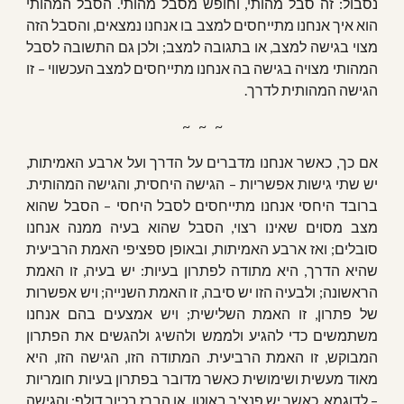
נסבול: זה סבל מהותי, וחופש מסבל מהותי. הסבל המהותי
הוא איך אנחנו מתייחסים למצב בו אנחנו נמצאים, והסבל הזה
מצוי בגישה למצב, או בתגובה למצב; ולכן גם התשובה לסבל
המהותי מצויה בגישה בה אנחנו מתייחסים למצב העכשווי – זו
הגישה המהותית לדרך.
~   ~   ~
אם כך, כאשר אנחנו מדברים על הדרך ועל ארבע האמיתות,
יש שתי גישות אפשריות – הגישה היחסית, והגישה המהותית.
ברובד היחסי אנחנו מתייחסים לסבל היחסי – הסבל שהוא
מצב מסוים שאינו רצוי, הסבל שהוא בעיה ממנה אנחנו
סובלים; ואז ארבע האמיתות, ובאופן ספציפי האמת הרביעית
שהיא הדרך, היא מתודה לפתרון בעיות: יש בעיה, זו האמת
הראשונה; ולבעיה הזו יש סיבה, זו האמת השנייה; ויש אפשרות
של פתרון, זו האמת השלישית; ויש אמצעים בהם אנחנו
משתמשים כדי להגיע ולממש ולהשיג ולהגשים את הפתרון
המבוקש, זו האמת הרביעית. המתודה הזו, הגישה הזו, היא
מאוד מעשית ושימושית כאשר מדובר בפתרון בעיות חומריות
– לדוגמא, כאשר יש פנצ'ר באוטו, או הברז בכיור דולף; והגישה