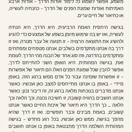
משמע, אפשר לשמוע כל לימוד אודות הדרך – אודות ארבע
האמיתות ואודות שמונת הפנים של הדרך – כהנחיה לעשייה,
או כתיאור של חיים ערים.
בגישה היחסית האמת הרביעית, היא הדרך, היא הנחיה
לעשייה, ואז יש בה שימוש מיומן בשפע של אמצעים כדי להגיע
ולהשיג את התוצאה הרצויה – זו תנועה אל עבר מטרה, ואז זו
דרך בה אנחנו מתקדמים בשלבים, אנחנו מטפחים ומפתחים
ומתקדמים בהדרגה, וזה סוג אחד של הבנה מהי הדרך. לעומת
זאת, בגישה המהותית, היא האופן השני להתייחס לדרך,
אפשר להבין שכל שמונת הפנים האלו הם תיאור של אפשרות
– זו אפשרות שזמינה עבור כל אדם ממש ברגע הזה, באופן
מיידי – באופן בו אנחנו מתייחסים למצב כאן ועכשיו: כאשר
אנחנו מדברים בנוכחות מלאה ברגע זה, זה דיבור נכון; כאשר
אנחנו חושבים בהוויה קשובה, זו חשיבה נכונה; וכך הלאה וכך
הלאה ... כך הדרך היא תיאור של איכות החיים כאשר אנחנו
קשובים, באמת מבינים וכבר חופשיים; ואז זו דרך שהיא
מהפך בגישה, ממש כאן ועכשיו, בכל רגע מחדש – בגישה
המהותית השלמה הדרך מתבטאת באופן בו אנחנו חושבים