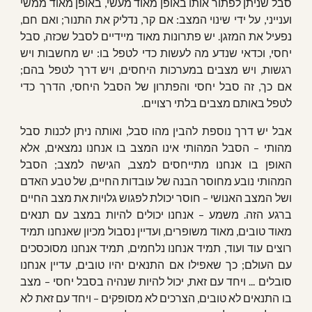
סבל שניתן לפתור אותו באופן מאוד מעשי, באופן מאוד ממשי
וענייני, על ידי שינוי המצב: אם קר, נדליק את התנור; ואם חם,
נפעיל את המזגן. יש פתרונות מאוד מיידיים לסבל שכזה, סבל
יחסי, וכדאי שנדע מה לעשות כדי לטפל בו: יש מחשבות ויש
רגשות, ויש מצבים במערכות היחסים, ויש דרך לטפל בהם;
אם כך, זה סבל יחסי והפתרון של הסבל היחסי, הדרך כדי
לטפל באותם מצבים בלתי רצויים.
אבל יש דרך נוספת להבין מהו סבל, ואותה ניתן לכנות סבל
מהותי – הסבל המהותי אינו המצב בו אנחנו נמצאים, אלא
האופן בו אנחנו מתייחסים למצב, הגישה למצב; הסבל
המהותי נובע מחוסר הבנה של עובדות החיים, של טבע האדם
ושל המצב האנושי – חוסר יכולת לפגוש גלויות את מצב החיים
ברגע הזה. משמע – אנחנו יכולים להיות במצב עם תנאים
מאוד טובים, מאוד משופרים, ועדיין נסבול מכיון שאנחנו תמיד
רוצים עוד ועוד, תמיד אנחנו נלחמים, תמיד אנחנו מסוכסכים
עם העולם; כך שאפילו אם התנאים יהיו טובים, עדיין אנחנו
סובלים ... ויחד עם זאת, יכול להיות שנהיה בסבל יחסי – מצב
בו התנאים לא טובים, הצרכים לא מסופקים – ויחד עם זאת לא