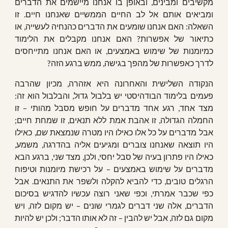
מקשיבים ומבינים, ובאופן בו אנחנו מיישמים את הדברים
ומביאים אותם אל לב החיים הממשיים שאנחנו חיים. זו
השאלה: האם אנחנו שומעים את הדברים כהנחיה לעשייה, או
כתיאור של אפשרות? האם אנחנו מקבלים את הלימוד
כמיומנות של שימוש באמצעים, או האם אנחנו מתייחסים
לדרך כאפשרות של מהפך בגישה, ממש ברגע הזה?
הנקודה השלישית והאחרונה היא אזהרה, מכיון שהרבה
פעמים בלימוד הבודהיסטי יש בלבול גדול, והבלבול הוא זה:
מצד אחד, רגע אחד מדברים על חופש מסבל מהותי – זו
החמלה הגדולה, זו אהבת אמת ללא תנאים, זו שמחת חיים;
אבל מדברים על כל אלו כאילו היו מטרה שנמצאת
שם
, כאילו
היו תוצאה שאנחנו צוברים ומגיעים אליה בהדרגה, משמע,
כאילו היו פתרון בעיה של סבל יחסי, ולכן, מצד שני, ברגע הבא
מדברים על שימוש באמצעים – על רכישת מיומנות וטיפוח
הרגלים טובים, כדי להביא להקלה ולשפר את התנאים. אבל
כפי שכבר אמרתי, וכפי שאני רוצה עכשיו להדגיש בסיכום
הדברים, אלה שני דברים לגמרי שונים – יש מקום לזה, ויש
מקום גם לזה, אבל יש להבין – זה לא אותו הדבר; ולכן יש להיות