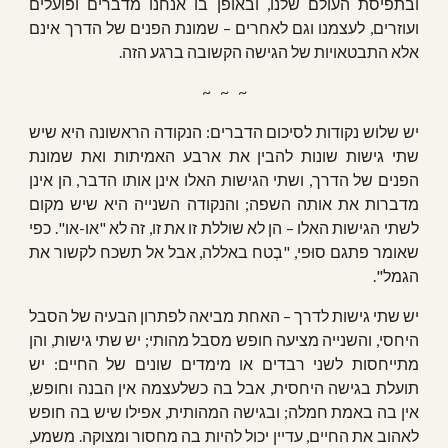
ובתפיסת העולם שלנו, ובאופן בו אנחנו מדברים ופועלים
ועוזרים, לעצמנו וגם לאחרים – שמונת הפנים של הדרך אינם
אלא התבטאויות של הגישה הקשובה ברגע הזה.
~   ~   ~
יש שלוש נקודות לסיכום הדברים: הנקודה הראשונה היא שיש
שתי גישות שונות להבין את ארבע האמיתות ואת שמונת
הפנים של הדרך, ושתי הגישות האלו אינן אותו הדבר, הן אינן
מדברות את אותה השפה; והנקודה השנייה היא שיש מקום
לשתי הגישות האלו – הן לא שוללת זו את זו, זה לא "או-או". כפי
שאומר פתגם סוּפי, "בְטח באללה, אבל אל תשכח לקשור את
הגמל".
יש שתי גישות לדרך – האחת מביאה לפתרון הבעיה של הסבל
היחסי, והשנייה מציעה חופש מסבל מהותי; יש שתי גישות, והן
מתייחסות לשני רבדים או מימדים שונים של החיים: יש
תועלת בגישה היחסית, אבל בה כשלעצמה אין הבנה וחופש,
אין בה באמת חמלה; ובגישה המהותית, אפילו שיש בה חופש
לאהוב את החיים, עדיין יכול להיות בה מחסור ומצוקה. משמע,