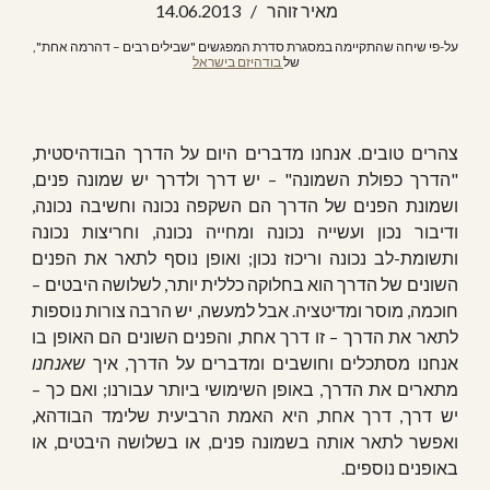
מאיר זוהר   /   1
3 
.201
06
.
4
על-פי שיחה שהתקיימה במסגרת סדרת המפגשים "שבילים רבים – דהרמה אחת", 
של
 בודהיזם בישראל
צהרים טובים. אנחנו מדברים היום על הדרך הבודהיסטית,
"הדרך כפולת השמונה" – יש דרך ולדרך יש שמונה פנים,
ושמונת הפנים של הדרך הם השקפה נכונה וחשיבה נכונה,
ודיבור נכון ועשייה נכונה ומחייה נכונה, וחריצות נכונה
ותשומת-לב נכונה וריכוז נכון; ואופן נוסף לתאר את הפנים
השונים של הדרך הוא בחלוקה כללית יותר, לשלושה היבטים –
חוכמה, מוסר ומדיטציה. אבל למעשה, יש הרבה צורות נוספות
לתאר את הדרך – זו דרך אחת, והפנים השונים הם האופן בו
אנחנו מסתכלים וחושבים ומדברים על הדרך, איך
שאנחנו
מתארים את הדרך, באופן השימושי ביותר עבורנו; ואם כך –
יש דרך, דרך אחת, היא האמת הרביעית שלימד הבודהא,
ואפשר לתאר אותה בשמונה פנים, או בשלושה היבטים, או
באופנים נוספים.