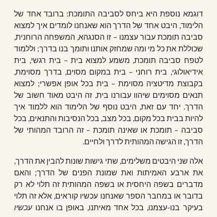
דוגמא נוספת היא ביחס לסביבה התומכת: ברובד אחד של
הלימוד, היבט אחד של הדרך הוא שאנחנו לומדים איך למצוא
סביבה תומכת עבור עצמנו – זו הסנגהא, המשפחה הרוחנית,
שכוללת את כל מי ומה שמחזק אותנו ותומך בנו בדרך; וללמוד
לטפח סביבה תומכת, משמע למצוא בית – בית רגשי, בית
אידיאולוגי, בית רוחני – בית במקום מסוים, בדרך מסוימת,
בקבוצת מדיטציה מסוימת – בית בכל אופן אפשרי; למצוא
תנאים מסוימים שיהוו עבורנו בית, זה היבט מאוד חשוב של
הדרך. יחד עם זאת, היבט נוסף של הלימוד הוא ללמוד איך
להיות בבית בכל מקום, בכל מצב, בכל הנסיבות והתנאים, בכל
סביבה – תומכת או שאינה תומכת – זה הרובד המהותי של
הדרך, זו הגישה המהותית לדרך ולחיים.
אלה שני היבטים משלימים, שתי גישות שונות להבין את הדרך,
את ארבע האמיתות ואת שמונת הפנים של הדרך; והאם
מדברים בשפה היחסית או בשפה המהותית זה תלוי לא רק
בדובר או במחבר הספר שאנחנו עכשיו קוראים, אלא זה תלוי
בעיקר בנו-עצמנו, בכל אחד מאיתנו, באופן בו אנחנו
עכשיו