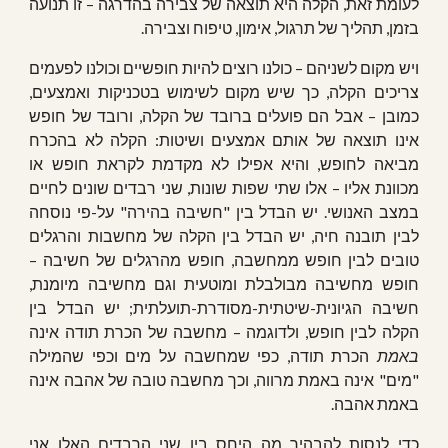
לעומת זאת, הקלה היא תוצאה של צבירה בהדרגה – זו תנועה
בזמן, תהליך של תרגול, אימון, טיפוח וצבירה.
ויש מקום לשניהם – כולנו רוצים להיות חופשיים וכולנו לפעמים
צריכים הקלה, כך שיש מקום לשימוש בטכניקות ואמצעים,
כמובן – אבל הם פועלים ברובד של הקלה, ורובד של חופש
אינו תוצאה של אותם אמצעים ושיטות: הקלה לא בהכרח
מביאה לחופש, והיא אפילו לא מקדמת לקראת חופש או
מכוונת אליו – אלו שתי שפות שונות, שני רבדים שונים לחיים
במצב האנושי. יש הבדל בין "חשיבה בהירה" על-פי נוסחה
לבין תובנה חיה, יש הבדל בין הקלה של מחשבות והרגלים
טובים לבין חופש ממחשבה, חופש מהרגלים של חשיבה –
חופש מחשיבה מבולבלת ומוטעית וגם מחשיבה מיומנת,
חשיבה הגיונית-שיטתית-מסודרת-תועלתית; יש הבדל בין
הקלה לבין חופש, ולדוגמה – מחשבה של הכרת תודה אינה
באמת
הכרת תודה, כפי שמחשבה על מים וכפי שהמילה
"מים" אינה באמת מרווה, וכך מחשבה טובה של אהבה אינה
באמת אהבה.
כדי לנסות להבהיר מה היחס בין שני הרבדים האלו אני