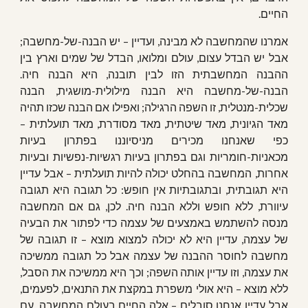
החיים.
אמרנו שהמחשבה לא מבינה, ועדיין – יש הבנה-של-מחשבה;
אבל יש הבדל עצום, עולם ומלואו, הבדל של שמים וארץ בין
ההבנה המחשבתית הזו לבין תובנה, היא הבנה חיה.
הבנה-של-מחשבה היא הבנה מילולית-מושגית, הבנה
שכלית-מנטלית, זו השפה הרגילה; ואפילו אם הבנה שכזו תהיה
מאד הגיונית, מאד שיטתית, מאד מסודרת, מאד תועלתית –
כפי שאנחנו מכירים מניסיוננו בפתרון בעיות
מכאניות-חומריות וגם בפתרון בעיות רגשיות-נפשיות ובעיות
אחרות, המחשבה בהחלט יכולה להיות תועלתית – אבל עדיין
היא תגובתית, ובתגובתיות אין חופש: כל תגובה היא תגובה
עיוורת, ללא חופש וללא הבנה חיה. לכן, גם אם המחשבה
מנסה להשתמש באמצעים של עצמה כדי לפתור את הבעיה
של עצמה, עדיין היא לא יכולה למצוא מוצא – זו תגובה של
מחשבה לחוסר ההבנה של עצמה אבל כל תגובה ממשיכה
את עצמה, וזו עדיין אותה השפה; וכך היא ממשיכה את הסבל,
ללא מוצא – היא אולי משפרת במקצת את התנאים, לפעמים,
אבל עדיין אנחנו סובלים – אלה החיים בעולם המחשבה, עם