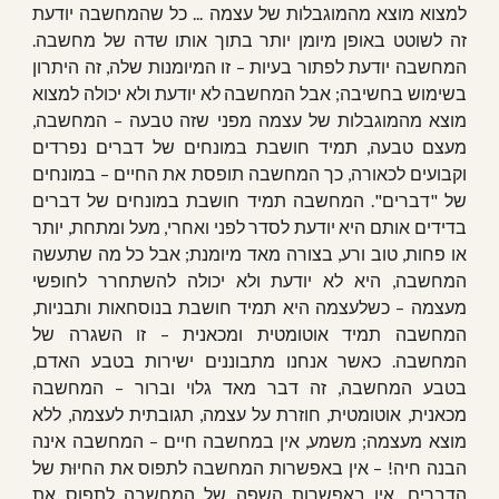
למצוא מוצא מהמוגבלות של עצמה ... כל שהמחשבה יודעת
זה לשוטט באופן מיומן יותר בתוך אותו שדה של מחשבה.
המחשבה יודעת לפתור בעיות – זו המיומנות שלה, זה היתרון
בשימוש בחשיבה; אבל המחשבה לא יודעת ולא יכולה למצוא
מוצא מהמוגבלות של עצמה מפני שזה טבעה – המחשבה,
מעצם טבעה, תמיד חושבת במונחים של דברים נפרדים
וקבועים לכאורה, כך המחשבה תופסת את החיים – במונחים
של "דברים". המחשבה תמיד חושבת במונחים של דברים
בדידים אותם היא יודעת לסדר לפני ואחרי, מעל ומתחת, יותר
או פחות, טוב ורע, בצורה מאד מיומנת; אבל כל מה שתעשה
המחשבה, היא לא יודעת ולא יכולה להשתחרר לחופשי
מעצמה – כשלעצמה היא תמיד חושבת בנוסחאות ותבניות,
המחשבה תמיד אוטומטית ומכאנית – זו השגרה של
המחשבה. כאשר אנחנו מתבוננים ישירות בטבע האדם,
בטבע המחשבה, זה דבר מאד גלוי וברור – המחשבה
מכאנית, אוטומטית, חוזרת על עצמה, תגובתית לעצמה, ללא
מוצא מעצמה; משמע, אין במחשבה חיים – המחשבה אינה
הבנה חיה! – אין באפשרות המחשבה לתפוס את החיוּת של
הדברים, אין באפשרות השפה של המחשבה לתפוס את