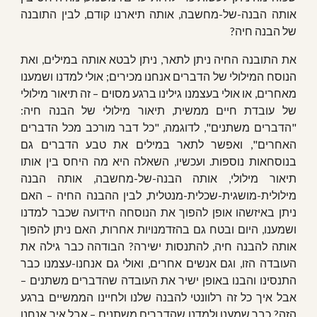
אותה הבנה-של-מחשבה, אותה תיארנו קודם, לבין התובנה
של הבנה חיה?
את התובנה החיה ניתן לתאר, ניתן לבטא אותה במילים, ואת
הנוסח המילולי של הדברים אנחנו מכירים; אולי למדנו ושמענו
מאחרים, או אולי בעצמנו גילינו ברגע מסוים – זה תיאור מילולי
של עובדת חיים ממשית, תיאור מילולי של הבנה חיה:
"הדברים משתנים", לדוגמה, "כל דבר מורכב מכל הדברים
האחרים", ואפשר לתאר במילים את טבע הדברים גם
בנוסחאות נוספות. ועכשיו, השאלה היא מה היחס בין אותו
תיאור מילולי, אותה הבנה-של-מחשבה, אותה הבנה
מילולית-מושגית-שכלית-מנטלית, לבין ההבנה החיה – האם
ניתן באיזשהו אופן להפוך את הנוסחה הידועה שכבר למדנו
ושמענו, היום ובטח גם בהזדמנויות אחרות, האם ניתן להפוך
אותה להבנה חיה, להתנסות ישירה? הבודהה כבר גילה את
העובדה הזו, וגם אנשים אחרים, ואולי גם אנחנו-עצמנו כבר
התנסינו והבנו באופן ישיר את העובדה שהדברים משתנים –
אבל איך כל זה רלוונטי להבנה שלנו ולחיינו הממשיים ברגע
הזה? כבר שמענו ולמדנו שהדברים משתנים – אבל איך אנחנו