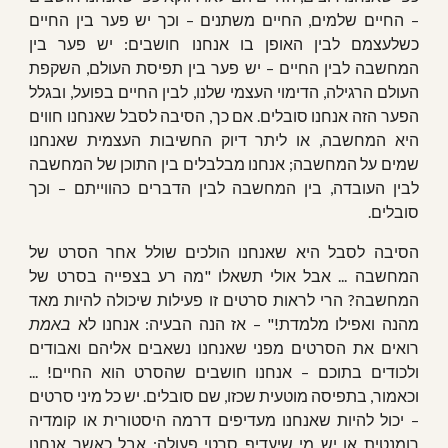
– החיים שלמים, החיים משתנים – וכך יש פער בין החיים
כשלעצמם לבין האופן בו אנחנו חושבים: יש פער בין
המחשבה לבין החיים – יש פער בין תפיסת העולם, השקפת
העולם הרגילה, הדימוי העצמי שלנו, לבין החיים בפועל, ובגלל
הפער הזה אנחנו סובלים. אם כך, הסיבה לסבל שאנחנו חווים
היא המחשבה, או ליתר דיוק החשיבות העצמית שאנחנו
שמים על המחשבה; אנחנו מבלבלים בין התוכן של המחשבה
לבין העובדה, בין המחשבה לבין הדברים כהווייתם – וכך
סובלים.
הסיבה לסבל היא שאנחנו הולכים שולל אחר הסרט של
המחשבה ... אבל אולי תשאלו "מה רע בצפייה בסרט של
המחשבה? הרי לראות סרטים זו פעילות שיכולה להיות מאד
מהנה ואפילו מלמדת!" – אז הנה הבעיה: אנחנו לא
באמת
רואים את הסרטים מפני שאנחנו נשאבים אליהם ואבודים
ולכודים בתוכם – אנחנו חושבים שהסרט הוא החיים! ...
וכאמור, בתפיסה מוטעית שכזו, שם סובלים. יש כל מיני סרטים
– יכול להיות שאנחנו מעדיפים דרמה היסטורית או קומדיה
רומנטית או יש מי שיעדיף סרטי פעולה; אבל כאשר אנחנו