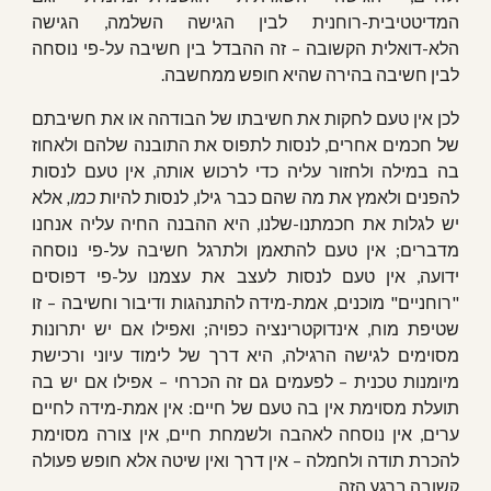
המדיטטיבית-רוחנית לבין הגישה השלמה, הגישה
הלא-דואלית הקשובה – זה ההבדל בין חשיבה על-פי נוסחה
לבין חשיבה בהירה שהיא חופש ממחשבה.
לכן אין טעם לחקות את חשיבתו של הבודהה או את חשיבתם
של חכמים אחרים, לנסות לתפוס את התובנה שלהם ולאחוז
בה במילה ולחזור עליה כדי לרכוש אותה, אין טעם לנסות
להפנים ולאמץ את מה שהם כבר גילו, לנסות להיות
כמו,
אלא
יש לגלות את חכמתנו-שלנו, היא ההבנה החיה עליה אנחנו
מדברים; אין טעם להתאמן ולתרגל חשיבה על-פי נוסחה
ידועה, אין טעם לנסות לעצב את עצמנו על-פי דפוסים
"רוחניים" מוכנים, אמת-מידה להתנהגות ודיבור וחשיבה – זו
שטיפת מוח, אינדוקטרינציה כפויה; ואפילו אם יש יתרונות
מסוימים לגישה הרגילה, היא דרך של לימוד עיוני ורכישת
מיומנות טכנית – לפעמים גם זה הכרחי – אפילו אם יש בה
תועלת מסוימת אין בה טעם של חיים: אין אמת-מידה לחיים
ערים, אין נוסחה לאהבה ולשמחת חיים, אין צורה מסוימת
להכרת תודה ולחמלה – אין דרך ואין שיטה אלא חופש פעולה
קשובה ברגע הזה.