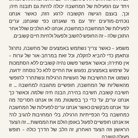
ויחד עם הפעילות של המחשבה יכולה להיות גם תובנה חיה;
וכך, בעצם הגישה הקשובה לרגע הזה, כאשר אנחנו
נוכחים-מודעים יחד עם מי שאנחנו כפי שאנחנו, ערים
לפעילות של המחשבה כמחשבה, אנחנו לא הולכים שולל אחר
התוכן שלה – זה החופש לחשוב ולפעול ולחיות חיים קשובים.
משמע – כאשר צריך נשתמש באמצעים של מחשבה, נתרגל
ונתאמן כדי להביא להקלה, וכל זאת במרחב-אור של ערות –
אין סתירה; וכאשר אפשר פשוט נהיה קשובים ללא הסתמכות
על שימוש באמצעים, נפגוש את החיים ללא כל נוסחה ידועה,
נשמוט את החשיבות של העשיות הרגילות ונשתחרר לחופשי
מהאשליות של המחשבה, חופשיים מתגובה למחשבה ... זו
חשיבה קשובה, חשיבה בהירה, הבנה חיה שלמה. וכאשר כך
אנחנו ערים, עד כדי כך בפשטות, מה אז אנחנו חסרים? מה
עוד
אנחנו מבקשים כאשר אנחנו ערים לפעילות של המחשבה
כמחשבה בלי הכפייתיות הרגילה, בלי המחויבות להגיב לה?
אז אנחנו חופשיים לפעול באופן הולם את הממשות ... זה הצעד
הראשון וזה הצעד האחרון, זה הלב של הדרך כולה – חופש
פעולה קשובה.