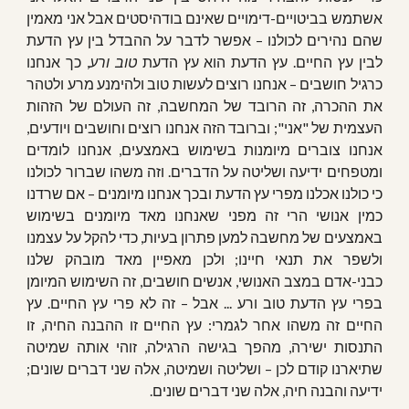
אשתמש בביטויים-דימויים שאינם בודהיסטים אבל אני מאמין
שהם נהירים לכולנו – אפשר לדבר על ההבדל בין עץ הדעת
לבין עץ החיים. עץ הדעת הוא עץ הדעת
טוב ורע
, כך אנחנו
כרגיל חושבים – אנחנו רוצים לעשות טוב ולהימנע מרע ולטהר
את ההכרה, זה הרובד של המחשבה, זה העולם של הזהות
העצמית של "אני"; וברובד הזה אנחנו רוצים וחושבים ויודעים,
אנחנו צוברים מיומנות בשימוש באמצעים, אנחנו לומדים
ומטפחים ידיעה ושליטה על הדברים. וזה משהו שברור לכולנו
כי כולנו אכלנו מפרי עץ הדעת ובכך אנחנו מיומנים – אם שרדנו
כמין אנושי הרי זה מפני שאנחנו מאד מיומנים בשימוש
באמצעים של מחשבה למען פתרון בעיות, כדי להקל על עצמנו
ולשפר את תנאי חיינו; ולכן מאפיין מאד מובהק שלנו
כבני-אדם במצב האנושי, אנשים חושבים, זה השימוש המיומן
בפרי עץ הדעת טוב ורע ... אבל – זה לא פרי עץ החיים. עץ
החיים זה משהו אחר לגמרי: עץ החיים זו ההבנה החיה, זו
התנסות ישירה, מהפך בגישה הרגילה, זוהי אותה שמיטה
שתיארנו קודם לכן – ושליטה ושמיטה, אלה שני דברים שונים;
ידיעה והבנה חיה, אלה שני דברים שונים.