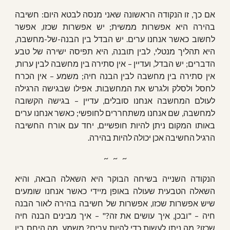
אם כך, זו הנקודה הראשונה שאני מנסה לבטא היום: חשיבה
בהירה היא אפשרות ממשית; יש אפשרות שכזו, אפשר
לחשוב כאשר אנחנו ערים. יש הבדל בין הבנה-של-מחשבה,
היא תהליך מנטלי, לבין תובנה, היא תפיסה ישירה של טבע
הדברים; יש הבדל, ועדיין – אין סתירה בין מחשבה לבין ערות,
אין סתירה בין מחשבה לבין הבנה חיה; משמע – אין הכרח
לחסל ולסלק ולגרש את המחשבות. אפילו שבגישה הרגילה
לעולם המחשבה אנחנו סובלים, עדיין – בגישה הקשובה
למחשבה, שם אנחנו משתחררים לחופשי; כאשר אנחנו ערים
באותו המקום ניתן להיות חופשיים, יחד עם אורח החשיבה
הרגיל החשיבה אכן יכולה להיות בהירה.
~   ~   ~
הנקודה השנייה בשיחה הבוקר היא השאלה הבאה, והיא
השאלה הטבעית שעולה באופן מיידי כאשר אנחנו שומעים
שיש אפשרות שכזו, אפשרות של חשיבה בהירה לאור הבנה
חיה – "ובכן, איך עושים את זה?" – איך מבינים הבנה חיה
שכזו? מה ניתן לעשות כדי להיות ערים? משמע, מה היחס בין