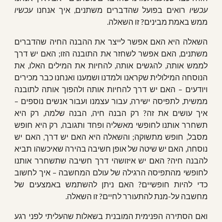
עכשיו
רואים בפועל שהדברים משתנים, איך אנחנו
עכשיו
ממש באמת מבינים? זו השאלה.
השאלה היא האם אפשר לייצר את ההבנה החיה שהדברים
משתנים, האם אפשר לשחזר את התובנה הזו; האם יש דרך
לממש אותה, להגשים אותה, להחיות את המילים האלו, את
הנוסחה המילולית שקראנו ולמדנו ושמענו ואנחנו כבר מכירים
ויודעים – האם יש דרך להחיות אותה ולהפוך אותה לתובנה
ממשית, לתפיסה ישירה, עבור עצמנו ועבור אנשים נוספים –
איך עושים את זה? רק הבנה חיה, הבנה שלמה, רק היא
תשחרר אותנו לחופשי מאשליה ופחד ותגובה, רק היא חופש
מסבל, חופש מתשוקה; והשאלה היא האם יש דרך, האם יש
נוסחה, האם יש שיטה של אופן חשיבה בהירה שאיכשהו תביא
להבנה חיה? האם יש איזושהי דרך חשיבה שתשחרר אותנו
לחופשי מהתפיסה הרגילה של עולם המחשבה – איך לחשוב
כדי להיות חופשיים? האם ניתן להשתמש באמצעים של
מחשבה על-מנת להתעורר לחיים? זו השאלה.
ואם הסתירה הפנימית המובנית בשאלות שהעליתי לפני רגע