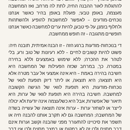
להתגלות לאור ההבנה החיה, לתת לה מרחב, ואז המחשבה
מעצמה, באופן טבעי, פועלת באופן בהיר כאשר אנחנו
נוכחים-מודעים – לאפשר למחשבות להופיע ולהשתהות
ולחלוף בזמנן, על-פי טבען, להיות ערים למחשבה כאשר אנחנו
חופשיים מתגובה – זה חופש ממחשבה.
די בנוכחות-מודעות ברגע הזה – זו הבנה אמיתית, תובנה חיה:
פשוט להיות קשובים לחיים – ללא רעיונות של טוב ורע, בלי
לטהר את ההכרה; ללא שימוש באמצעים וללא בחירה
במטרה. כך, במרחב שכזה הפעילות של המחשבה היא
חשיבה בהירה באמת – היא אינה אמצעי אל עבר מטרה אלא
היא תוצאה; היא תוצאה, או ליתר דיוק תופעת לוואי של
נוכחות-מודעות, היא תופעת לוואי של הגישה הקשובה
למחשבה. חשיבה בהירה היא תופעת לוואי של ערות, היא
תיאור של אפשרות, אבל היא כשלעצמה אינה יודעת ולא יכולה
לייצר או לשחזר ערות – ערות אינה תוצאה של עשייה בשדה
של המחשבה; המחשבה גם לא תקרב אותנו להבנה חיה או
תשפר את סיכויינו להתעורר מפני שהבנה וקשב וערות אינם
דבר מסוים ולכן זה לא במקום או במצב מסוים ולכן אין דרך