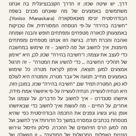
דרך, יש שיטה שכזו; זו הדרך הקונבנציונלית בה אנחנו
משתמשים באמצעים של מה שאנחנו מכנים בשפה
הבודהיסטית יוניסו מאנאסקארה (Yoniso Manaskara),
"חשיבה בהירה" על-פי הנוסחה המסורתית, אלו טכניקות
באמצעותן לכאורה מטפחים ומפתחים חופש והבנה ושמחה
ואהבה והכרת תודה. בגישה הזו אנחנו מטפחים ומפתחים
מיומנות,
איך
לחשוב
ועל מה
לחשוב – זה שימוש במחשבה
כדי לעצב את עצמה; ו"חשיבה בהירה" שכזו, לכן, היא "אימון
של תהליכי החשיבה ... כדי להשיג את המטרה" – זה תרגול
אמצעים למען תוצאה, אימון לקראת מטרה: כל שימוש
באמצעים מחייב תנועה אל עבר מטרה, והמטרה היא לעולם
לא כאן, המטרה תמיד שם. "חשיבה בהירה" שכזו, במובן הזה,
היא הנחיה לעשייה; הנחיה לעשייה על-פי איזושהי אמת-מידה,
איזשהו סטנדרט – איך לחשוב על הדברים, על עצמנו ועל
אחרים, על החיים – מה לעשות ואיך לחשוב כדי שבאיזשהו
אופן נגיע ונשיג ונפנים את החכמה הבודהיסטית כפי שהיא
מנוסחת בכתבים ונמסרה במשך כל הדורות? איך לחשוב ועל
מה למען הרס הזיהומים של ההכרה, סילוק וחיסול וגירוש
הנטיות האפלות, המכשלות של התודעה? – זו השאלה של