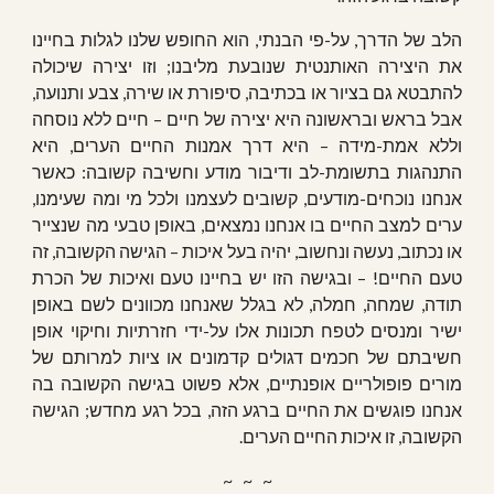
הלב של הדרך, על-פי הבנתי, הוא החופש שלנו לגלות בחיינו
את היצירה האותנטית שנובעת מליבנו; וזו יצירה שיכולה
להתבטא גם בציור או בכתיבה, סיפורת או שירה, צבע ותנועה,
אבל בראש ובראשונה היא יצירה של חיים – חיים ללא נוסחה
וללא אמת-מידה – היא דרך אמנות החיים הערים, היא
התנהגות בתשומת-לב ודיבור מודע וחשיבה קשובה: כאשר
אנחנו נוכחים-מודעים, קשובים לעצמנו ולכל מי ומה שעימנו,
ערים למצב החיים בו אנחנו נמצאים, באופן טבעי מה שנצייר
או נכתוב, נעשה ונחשוב, יהיה בעל איכות – הגישה הקשובה, זה
טעם החיים! – ובגישה הזו יש בחיינו טעם ואיכות של הכרת
תודה, שמחה, חמלה, לא בגלל שאנחנו מכוונים לשם באופן
ישיר ומנסים לטפח תכונות אלו על-ידי חזרתיות וחיקוי אופן
חשיבתם של חכמים דגולים קדמונים או ציות למרותם של
מורים פופולריים אופנתיים, אלא פשוט בגישה הקשובה בה
אנחנו פוגשים את החיים ברגע הזה, בכל רגע מחדש; הגישה
הקשובה, זו איכות החיים הערים.
~   ~   ~