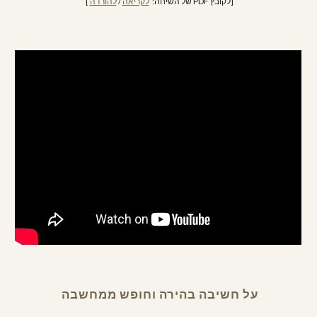
[לקובץ PDF של השיחה:  
לקריאה
 / 
להורדה
 ] 
על חשיבה בהירה וחופש ממחשבה 