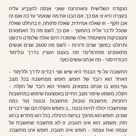
הנקודה השלישית והאחרונה שאני אנסה להצביע עליה
בקצרה היא זו: אם כך, אם הבנו את מה שנאמר עד כה ואם זה
אכן תקף – וזו שאלה אמיתית, שאלה פתוחה, זו בהחלט שאלה
שנוכל לדבר עליה בהמשך – אם כך, לשם מה כל האמצעים
והטכניקות והשיטות? אלה שהוזכרו היום ואלה שלמדנו ורכשנו
ותרגלנו במשך שנים ודורות – לשם מה 2600 שנים אנשים
מתאמנים ומתרגלים? מה בעצם העניין בדרך ובלימוד
הבודהיסטי – מה אנחנו עושים כאן?
התשובה על-פי הבנתי היא שיש שני רבדים לדרך וללימוד –
האחד הוא רובד של חופש, חופש ממחשבה בכל מצב
גוף-נפש בו אנחנו נמצאים, והאחר הוא רובד של הקלה –
הקלה, משמע שיפור מצב החיים באמצעות שימוש במחשבות
רוחניות, מחשבות טובות, מחשבות נכונות (עד כמה
שמחשבה יכולה להיות נכונה ...); וחופש והקלה הם שני דברים
שונים. חופש הוא מהפך בגישה הרגילה, בכל רגע מחדש ברגע
הזה; משמע, הוא אינו תגובה, זו לא מחשבה שחושבת על
עצמה ואת עצמה – חופש אינו תגובה, חופש אינו מחשבה.