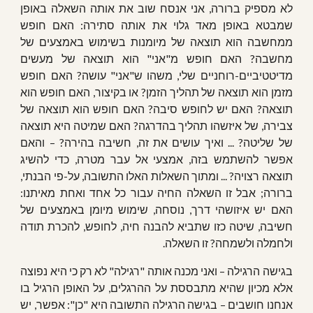
לא מספיק ברורה, אני אנסח שוב את אותה השאלה באופן
שמבטא באופן מאד גלוי את אותה סתירה: האם חופש
ממחשבה הוא תוצאה של מיומנות בשימוש באמצעים של
מחשבה? האם חופש מ"אני" הוא תוצאה של מעשים
מדיטטיביים-רוחניים שלי, משהו ש"אני" עושה? האם חופש
מזמן הוא תוצאה של תהליך הזמן? או בקיצור, האם חופש הוא
תוצאה? האם יש לחופש סיבה? האם חופש הוא תוצאה של
צבירה, של איזשהו תהליך בהדרגה? האם שמיטה היא תוצאה
של שליטה? ... ואיך עושים את זה, חשיבה בהירה? – והאם
אפשר להשתמש בזה, אמצעי אל עבר מטרה, כדי להשיג
תוצאה רצויה? ... ומתוך השאלות האלו התשובה, על-פי הבנתי,
ברורה; אבל זו השאלה החיה עבור כל אחד ואחת מאיתנו:
האם יש איזושהי דרך, נוסחה, שימוש מיומן באמצעים של
חשיבה, שיטה כזו שתביא להבנה חיה, לחופש, להכרת תודה
ולחמלה ולשמחה? זו השאלה.
בגישה הרגילה – ואני מכנה אותה "רגילה" לא רק כי היא נפוצה
אלא מכיון שהיא מתבססת על ההרגלים, על האופן הרגיל בו
אנחנו חושבים – בגישה הרגילה התשובה היא "כן": אפשר, יש