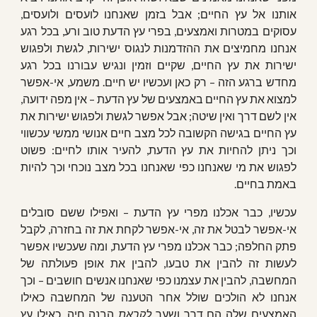
אותנו אל עץ החיים; אבל בזמן שאנחנו לועסים ולועסים,
עסוקים במטרות ואמצעים, בפרי עץ הדעת טוב ורע, בכל רגע
אנחנו מחמיצים את ההזדמנות לנגוס ישירות, לגשת ולפגוש
ישירות את עץ החיים, שקיים וזמין ונגיש עבורנו בכל רגע
מחדש ברגע הזה – רק כאן ועכשיו יש חיים. משמע, אי-אפשר
למצוא את עץ החיים באמצעים של עץ הדעת – אין מפה ידועה,
אין לשם דרך ואין שיטה; אבל אפשר לגשת ולפגוש ישירות את
עץ החיים בגישה הקשובה לכל מצב חיים אנושי ממשי עכשווי
וכך ניתן להחיות את עץ הדעת, להעיר אותו לחיים: פשוט
לפגוש את מי שאנחנו כפי שאנחנו בכל מצב נוכחי וכך להיות
באמת בחיים.
עכשיו, כבר אכלנו מפרי עץ הדעת – ואפילו ששם סובלים
אי-אפשר לבטל את זה, אי-אפשר לקחת את זה בחזרה, לקבל
פתק החלפה; כבר אכלנו מפרי עץ הדעת, ומה שעכשיו אפשר
לעשות זה להבין את טבעו, להבין את אופן פעולתה של
המחשבה, להבין את עצמנו כפי שאנחנו אנשים חושבים – וכך
אנחנו לא הולכים שולל אחר הטענה של המחשבה כאילו
האמצעים שלה הם דרך ושער
לקראת
הבנה חיה, כאילו עץ