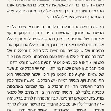
לשם – חשיבה בהירה
באמת
אינה אמצעי בו מתאמנים, אותו
מתרגלים וצוברים בדרך סלולה אל עבר מטרה ידועה אלא
היא מהפך בגישה, צעד אל הלא נודע.
הגישה הרגילה, זה כמו לנסות לכתוב סיפורת או שירה על-פי
מרשם או מתכון, באמצעות ספר תחביר ודקדוק וחיקוי
אמנותם של סופרים קדומים, כמו שייקספיר לדוגמה; כאילו
אם נתייחס לזאת כאמת-מידה וכך נכתוב, כאילו אם נחקה את
כתיבתו של שייקספיר ואם נציית לכל החוקים והכללים של
"כתיבה נכונה", כאילו אז יהיה טעם בכתיבתנו; כאילו אם נצייר
כמו
ואן-גוך או פיקסו, כאילו אז יהיה טעם במעשינו וביצירתנו –
ואלו הבלים, זו פשוט שטות גמורה! – הרי יש הבדל עצום, פער
של שמים וארץ, עולם ומלואו, בין חיקוי שכזה שלמעשה הוא
התיימרות, זיוף, מעשה רמייה – יש הבדל בין מעשה שכזה לבין
הדבר האמיתי, החי; זה ההבדל בין מה שמיוצר באמצעות
טכניקה בלבד לבין מעשה יצירה חי, בין תוצרתם של טכנאי
מדיטציה, "טכנאים רוחניים", לבין התעוררות לחיים ברגע הזה
– זה ההבדל עליו אני מצביע, ההבדל בין הגישה הרגילה לדרך
ולחיים, הגישה השגרתית הגשמית-יומיומית וגם