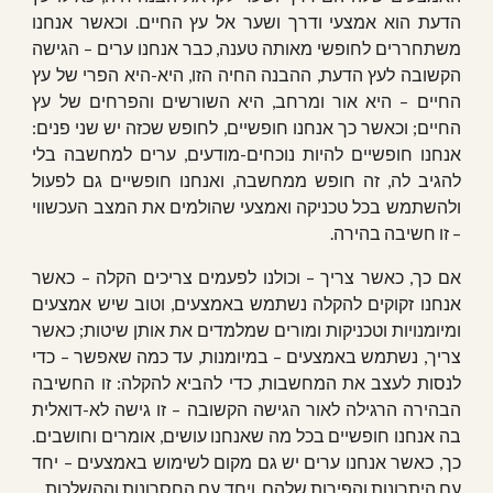
הדעת הוא אמצעי ודרך ושער אל עץ החיים. וכאשר אנחנו
משתחררים לחופשי מאותה טענה, כבר אנחנו ערים – הגישה
הקשובה לעץ הדעת, ההבנה החיה הזו, היא-היא הפרי של עץ
החיים – היא אור ומרחב, היא השורשים והפרחים של עץ
החיים; וכאשר כך אנחנו חופשיים, לחופש שכזה יש שני פנים:
אנחנו חופשיים להיות נוכחים-מודעים, ערים למחשבה בלי
להגיב לה, זה חופש ממחשבה, ואנחנו חופשיים גם לפעול
ולהשתמש בכל טכניקה ואמצעי שהולמים את המצב העכשווי
– זו חשיבה בהירה.
אם כך, כאשר צריך – וכולנו לפעמים צריכים הקלה – כאשר
אנחנו זקוקים להקלה נשתמש באמצעים, וטוב שיש אמצעים
ומיומנויות וטכניקות ומורים שמלמדים את אותן שיטות; כאשר
צריך, נשתמש באמצעים – במיומנות, עד כמה שאפשר – כדי
לנסות לעצב את המחשבות, כדי להביא להקלה: זו החשיבה
הבהירה הרגילה לאור הגישה הקשובה – זו גישה לא-דואלית
בה אנחנו חופשיים בכל מה שאנחנו עושים, אומרים וחושבים.
כך, כאשר אנחנו ערים יש גם מקום לשימוש באמצעים – יחד
עם היתרונות והפירות שלהם, ויחד עם החסרונות וההשלכות ...