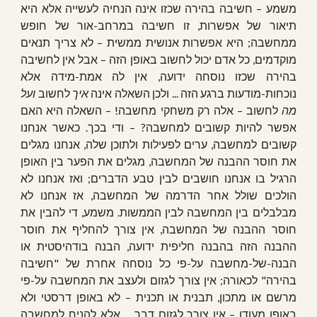
משמע – חשיבה בהירה שכזו אינה הנחיה לעשייה אלא היא
תיאור של אפשרות, זו חשיבה במרחב-אור של חופש
ממחשבה; היא אפשרות אנושית ממשית – לא צריך תנאים
מוקדמים, כל אדם יכול לחשוב באופן הזה – אבל אין לחשיבה
בהירה שכזו נוסחה ידועה, אין לה אמת-מידה אלא
נוכחות-מודעות ברגע הזה ... ולכן השאלה אינה
איך
לחשוב
ועל
מה
לחשוב – אלה רק משחקי מחשבה! – השאלה היא האם
אפשר להיות קשובים למחשבה? – ודי בכך. כאשר אנחנו
קשובים למחשבה, ערים לפעילות ולתוכן שלה, אנחנו מגלים
את חוסר ההבנה של המחשבה, מגלים את הפער בין האופן
הרגיל בו אנחנו חושבים לבין טבע הדברים; ואז אנחנו לא
הולכים שולל אחר הדרמה של המחשבה, אז אנחנו לא
מבלבלים בין המחשבה לבין הממשות. משמע, די להבין את
חוסר ההבנה של המחשבה, אין צורך להחליף את חוסר
ההבנה הזה בהבנה חליפית ידועה, הבנה בודהיסטית או
הבנה-של-מחשבה על-פי כל נוסחה אחרת של "חשיבה
בהירה" לכאורה; אין צורך לגזום ולעצב את המחשבה על-פי
מרשם או מתכון, תבנית או תכנית – לא באופן דרסטי ולא
באופן מעודן – אין צורך לגזום דבר ... אלא להניח למחשבה