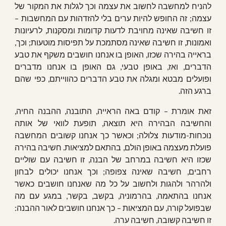
להניח למחשבה לחשוב את עצמה וכך לגלות את המקור של
עצמה; זה החופש להיות ערים בלי להזדהות עם המחשבות –
זו חשיבה שאינה מחויבת לדעות קדומות ומסקנות, לרעיונות
ואמונות, זו חשיבה שאינה מסתמכת על תפיסות מוטעות; וכך,
בראייה בהירה שכזו, האופן בו אנחנו חושבים משקף את טבע
הדברים, ואז, באופן טבעי, גם האופן בו אנחנו מדברים
ופועלים מבטא ומגלה את טבע הדברים כהווייתם, כפי שהם
ברגע הזה.
זאת אומרת – קודם באה הראייה, התובנה, ההבנה החיה,
והחשיבה הבהירה היא תוצאה, תופעת לוואי של אותה
נוכחות-מודעות צלולה; וכאשר כך אנחנו קשובים המחשבה
פועלת מעצמה באופן הולם, בהתאם למציאות. חשיבה בהירה
שכזו היא חשיבה במרחב של הבנה, זו חשיבה עם שוליים
רחבים, חשיבה שאינה צפופה; וכך אנחנו יכולים לבחון
ולהרהר ולהגות ולחשוב על כל מה שאנחנו חושבים כאשר
אנחנו בהתאמה, בהרמוניה, בקשב, בקשר, במגע עם מה
שבפועל קורה, עם המציאות – כך אנחנו חושבים לאור ההבנה:
זו חשיבה קשובה, חשיבה ערה.