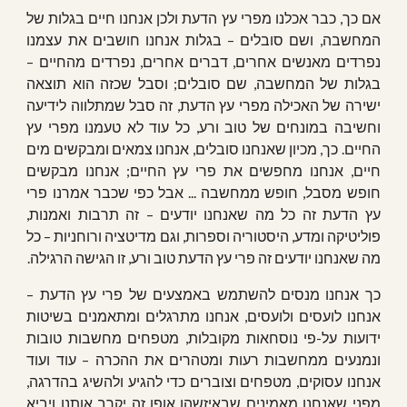
אם כך, כבר אכלנו מפרי עץ הדעת ולכן אנחנו חיים בגלות של
המחשבה, ושם סובלים – בגלות אנחנו חושבים את עצמנו
נפרדים מאנשים אחרים, דברים אחרים, נפרדים מהחיים –
בגלות של המחשבה, שם סובלים; וסבל שכזה הוא תוצאה
ישירה של האכילה מפרי עץ הדעת, זה סבל שמתלווה לידיעה
וחשיבה במונחים של טוב ורע, כל עוד לא טעמנו מפרי עץ
החיים. כך, מכיון שאנחנו סובלים, אנחנו צמאים ומבקשים מים
חיים, אנחנו מחפשים את פרי עץ החיים; אנחנו מבקשים
חופש מסבל, חופש ממחשבה ... אבל כפי שכבר אמרנו פרי
עץ הדעת זה כל מה שאנחנו יודעים – זה תרבות ואמנות,
פוליטיקה ומדע, היסטוריה וספרות, וגם מדיטציה ורוחניות – כל
מה שאנחנו יודעים זה פרי עץ הדעת טוב ורע, זו הגישה הרגילה.
כך אנחנו מנסים להשתמש באמצעים של פרי עץ הדעת –
אנחנו לועסים ולועסים, אנחנו מתרגלים ומתאמנים בשיטות
ידועות על-פי נוסחאות מקובלות, מטפחים מחשבות טובות
ונמנעים ממחשבות רעות ומטהרים את ההכרה – עוד ועוד
אנחנו עסוקים, מטפחים וצוברים כדי להגיע ולהשיג בהדרגה,
מפני שאנחנו מאמינים שבאיזשהו אופן זה יקרב אותנו ויביא