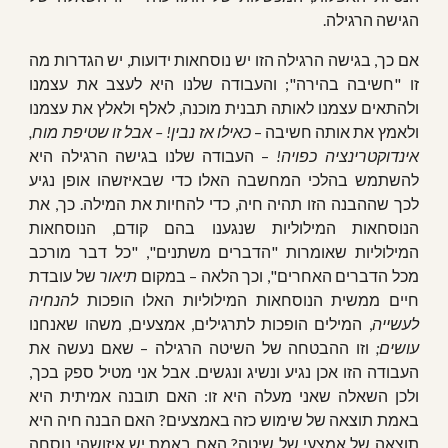
הגישה הרגילה.
אם כך, בגישה הרגילה הזו יש נוסחאות ידועות, יש הגדרות מה
זו "חשיבה בהירה"; והעבודה שלנו היא לעצב את עצמנו
ולהתאים עצמנו לאותה תבנית מוכנה, לאלף ולאלץ את עצמנו
ולאמץ את אותה חשיבה –
כאילו אז נבין! – אבל זו שטיפת מוח,
אינדוקטרינציה כפויה!
– העבודה שלנו בגישה הרגילה היא
להשתמש בהלכי המחשבה האלו כדי שבאיזשהו אופן נגיע
לכך שההבנה הזו תהיה חיה, כדי להחיות את המילה. כך, את
הנוסחאות המילוליות שנגענו בהם קודם, הנוסחאות
המילוליות שאומרות "הדברים משתנים", "כל דבר מורכב
מכל הדברים האחרים", וכך הלאה – במקום
תיאור
של עובדת
חיים ממשית הנוסחאות המילוליות האלו הופכות
להנחיה
לעשייה
, המילים הופכות לתרגילים, אמצעים, משהו שאנחנו
עושים;
וזו ההבטחה של השיטה הרגילה – שאם נעשה את
העבודה הזו אכן נגיע ונשיג ונגשים. אבל אני מטיל ספק בכך,
ולכן השאלה שאני מעלה היא זו: האם תובנה אמיתית היא
באמת תוצאה של שימוש כזה באמצעים? האם הבנה חיה היא
תוצאה של אמצעי של שיטה? האם באמת יש איזושהי נוסחה