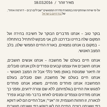
מאיר זוהר   /   
6 
.201
03
.
18
על-פי שיחה שהתקיימה במסגרת סדרת המפגשים "שבילים רבים – דהרמה אחת", 
של
 בודהיזם בישראל
בוקר טוב – אנחנו מדברים הבוקר על חשיבה בהירה ועל
המקום שלה בחיינו ובדרכנו. לכן, אני מבקש להתחיל בהתחלה
– במקום בו אנחנו נמצאים, באורח החיים הממשי שלנו, בלב
המצב האנושי.
אנחנו חיים בעולם של מחשבה – אנחנו אנשים חושבים,
אנחנו חושבים את עצמנו קבועים ונפרדים ולכן אנחנו סובלים;
זה תיאור שמנוסח באופן מאד כללי אבל זה המצב האנושי –
אנחנו חיים בעולם של מחשבה, ושם סובלים. בעולם
המחשבה אנחנו פוחדים מהחיים, משמע אנחנו פוחדים
לפגוש את החיים בגולמיותם, ללא שם וצורה ידועים, ומפני כך
אנחנו מזדהים ונצמדים ומנסים לאחוז בדבר-מה קבוע ונפרד
לכאורה, זו הזהות העצמית, זה "אני"; אבל החיים הם לאו דווקא
כפי שאנחנו רוצים, החיים הם לאו דווקא כפי שאנחנו חושבים