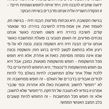
ידועה שתביא להבנה חיה, ויחד איתה לחופש ושמחת חיים? –
זו הנקודה השנייה עליה אנחנו מדברים בשיחה הבוקר.
בגישה הקשובה, היא נוכחות-מודעות, הבנה חיה – בגישה הזו,
לעומת זאת, אין אמת-מידה לחשיבה בהירה; כפי שנאמר
קודם, חשיבה בהירה היא פשוט חשיבה כאשר אנחנו
נוכחים-מודעים, זה האופן הטבעי בו פועלת המחשבה כאשר
אנחנו ערים: הבנה חיה היא השקפה נכונה, נכונה לא על-פי
רעיון אלא בהתאם לקשב לחיים ברגע הזה; והשקפה נכונה
שכזו אינה נוסחה מסוימת, כזאת או אחרת, אלא היא חופש
מכל ההשקפות – חופש מהשקפות מוטעות, כמובן, אבל היא
גם חופש מההשקפות ה"נכונות", היא החופש להיות ערים בלי
ללכת שולל אחר עולם המחשבה; לחיות בעולם בלי להיות
לכודים ואבודים בדברים של העולם – זה חופש ממחשבה: זה
לא "חופש" לחשוב מחשבות כאלו ולא אחרות, וכפי שכבר
אמרנו זו בוודאי לא תגובה של הדחקה, ה"חופש" שלא לחשוב;
אלא זה חופש מכל המחשבות – זה החופש להיות קשובים
בלב המצב האנושי הממשי.