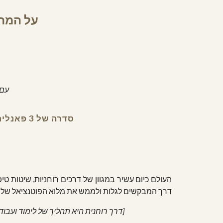
על המתנ
עם ש
סדרה של 3 פאנלים  |  בהנחיית מאיר זוהר ובהפקת אפרת גרינשפן  |  אביב 2019 קרית טבעון
העולם כיום עשיר במגוון של דרכים רוחניות, שיטות ט
דרך המבקשים לגלות ולממש את מלוא הפוטנציאל שלהם,
[דרך רוחנית היא תהליך של לימוד ועבו