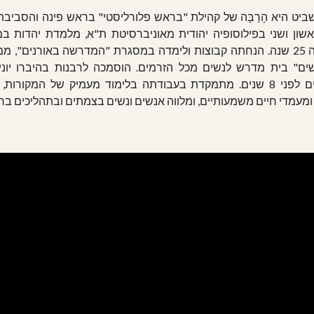
ביט היא הָרַבָּה של קהילת "בראש פלורליסטי" בראש פינה והסביבה
שון ושני בפילוסופיה יהודית מאוניברסיטת ת"א, מלמדת יהדות ב
שונות זה 25 שנה. הנחתה קבוצות ולימדה במסגרת "המדרשה באורנים", מ
נשים" בית מדרש לנשים מכל הזרמים. הוסמכה לרבנות בהיברו יוניון
בירושלים לפני 8 שנים. מתמקדת בעבודתה בלימוד מעמיק של המקורות,
ומעמדי חיים משמעותיים, ומלווה אנשים ונשים בצמתים ובתהליכים בחי