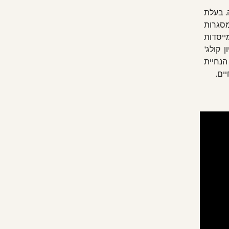
. בעלת
מסגרות
מייסדות
 קולג'
 הנחיית
ים.