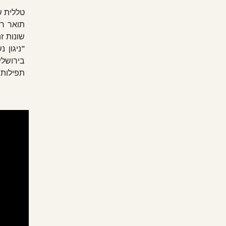
טללית ש
תואר רא
"ניגון 
תפילות 