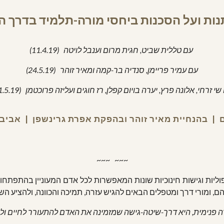
ות ועל הסכנות ביחסי מורה-תלמיד בדרך ה
עם טללית שביט, חגית מרום וענבל לויטה   (11.4.19)
עם עמיר פריימן, סנדיה בר-קמה ומאיר זוהר   (24.5.19)
י זרחי, אלונה פרץ, יערה בויום קפלן, רז חוגים ועליזה פרוכטמן   (31.5.19)
~~~   ~~~
יפוליות וגישות חינוכיות שונות המאפשרות לכל אדם המעוניין בהתפ
 ומורי דרך ומטפלים הבאים להגיש עזרה, תמיכה והכוונה, ולהציע הש
דה פנימית, היא דרך-שיטה-גישה שמזמינה את האדם להתעורר לחיים ולהי