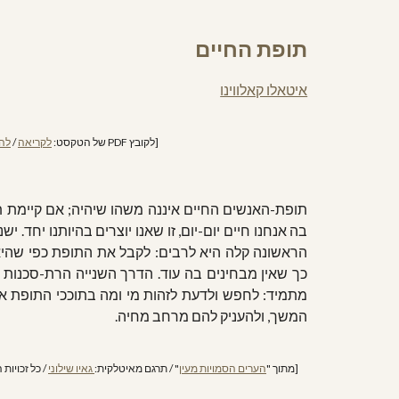
תופת החיים
איטאלו קאלווינו
[לקובץ PDF של הטקסט: 
לקריאה
 / 
לה
תופת-האנשים החיים איננה משהו שיהיה; אם קיימת תו
בה אנחנו חיים יום-יום, זו שאנו יוצרים בהיותנו יחד. י
הראשונה קלה היא לרבים: לקבל את התופת כפי שהיא
כך שאין מבחינים בה עוד. הדרך השנייה הרת-סכנות 
מתמיד: לחפש ולדעת לזהות מי ומה בתוככי התופת אי
המשך, ולהעניק להם מרחב מחיה.
[מתוך "
הערים הסמויות מעין
" / תרגם מאיטלקית:
 גאיו שילוני
 / כל זכויו