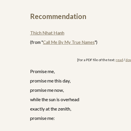
Recommendation
Thich Nhat Hanh
(from "
Call Me By My True Names
")
[for a PDF file of the text:
read
/
do
Promise me,
promise me this day,
promise me now,
while the sun is overhead
exactly at the zenith,
promise me: