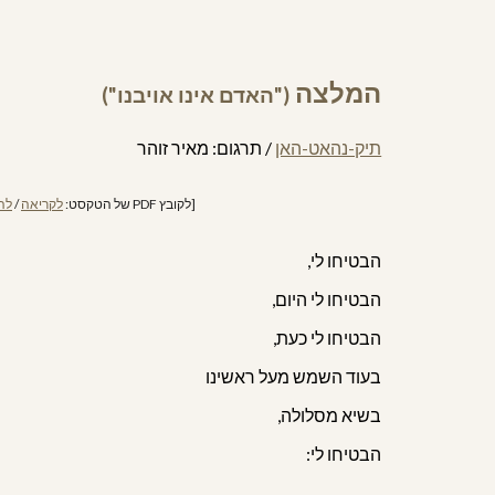
המלצה
("האדם אינו אויבנו")
תיק-נהאט-האן
/ תרגום:
מאיר זוהר
[
לקובץ PDF של הטקסט:
לקריאה
/
לה
הבטיחו לי,
הבטיחו לי היום,
הבטיחו לי כעת,
בעוד השמש מעל ראשינו
בשיא מסלולה,
הבטיחו לי: