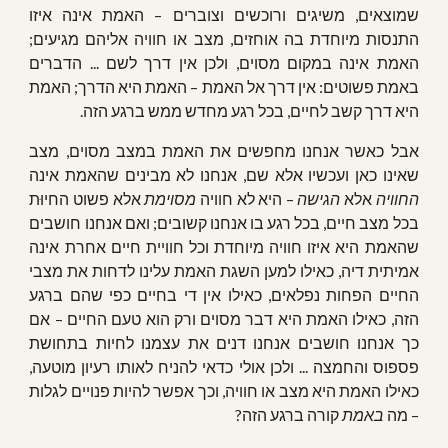
שמוצאים, משיגים ורוכשים וצוברים – האמת אינה איזו
התנסות מיוחדת בה אוחזים, מצב או חוויה אליהם מגיעים;
האמת אינה במקום מסוים, ולכן אין דרך לשם ... הדברים
באמת פשוטים: אין דרך אל האמת – האמת היא הדרך; האמת
היא דרך קשב לחיים, בכל רגע מחדש ממש ברגע הזה.
אבל כאשר אנחנו מחפשים את האמת במצב מסוים, מצב
שאינו כאן ועכשיו אלא שם, אנחנו לא מבינים שהאמת אינה
החוויה
אלא
הגישה
– היא לא חוויה
מסוימת
אלא פשוט החיוּת
בכל מצב חיים, בכל רגע בו אנחנו קשובים; ואם אנחנו חושבים
שהאמת היא איזו חוויה מיוחדת וכל חוויית חיים אחרת אינה
אמיתית דיה, כאילו למען השגת האמת עלינו לדחות את מצבי
החיים הפחות נפלאים, כאילו אין די בחיים כפי שהם ברגע
הזה, כאילו האמת היא דבר מסוים ורק הוא טעם החיים – אם
כך אנחנו חושבים אנחנו דנים את עצמנו לחיות בתחושת
פספוס והחמצה ... ולכן אולי כדאי להניח לאותו רעיון מוטעה,
כאילו האמת היא מצב או חוויה, וכך אפשר להיות פנויים לגלות
– מה
באמת
קורה ברגע הזה?