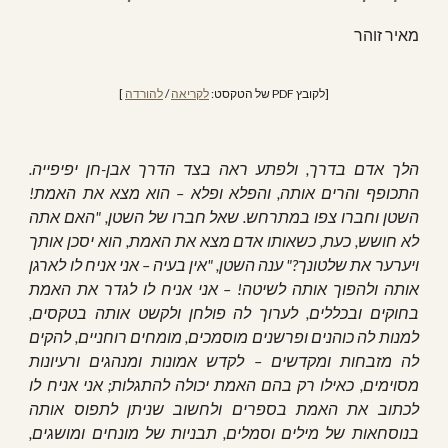
מאיר זוהר
[לקובץ PDF של הטקסט: 
לקריאה
 / 
להורדה
 ]
הלך אדם בדרך, ולפתע ראה בצד הדרך אבן-חן יפיפייה.
התכופף והרים אותה, והפלא ופלא – הוא מצא את האמת!
השטן וחברו צפו במתרחש. שאל חברו של השטן, "האם אתה
לא חושש, כעת, כשאותו אדם מצא את האמת, הוא יסכן אותך
ויערער את שלטונך?" ענה השטן, "אין בעיה – אני אניח לו לארגן
אותה ולהפוך אותה לשיטה! – אני אניח לו לגדר את האמת
בחוקים ובכללים, לערוך לה פולחן ולקשט אותה בטקסים,
למנות לה כוהנים ופרשנים מוסמכים, מומחים רוחניים, להקים
לה מזבחות ומקדשים – לקדש אמונות ומנהגים ורעיונות
מסוימים, כאילו רק בהם האמת יכולה להתגלות; אני אניח לו
לכתוב את האמת בספרים ולחשוב שניתן לתפוס אותה
בנוסחאות של מילים וסמלים, תבניות של מונחים ומושגים,