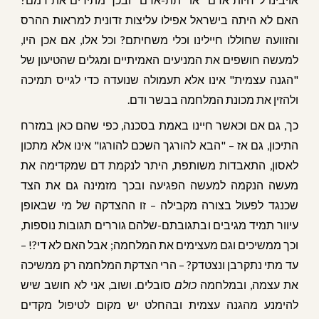
האם לא היתה בישראל אפילו עליצות זדונית למראות ההרס
והזוועה שחוללו חיילינו וכלי משחיתם? וכל אלו, אם אכן היו,
למעשה חושפים את המניעים האמיתיים ומגלים שהטיעון של
"הגנה עצמית" אינו אלא תעמולה שנועדה כדי לגייס תמיכה
ולהזין את מכונת המלחמה בבשר ודם.
כך, גם אם וכאשר חיינו באמת בסכנה, כפי שהם כאן במזרח
התיכון, גם אז – "הבא להורגך השכם להורגו" אינו אלא מתכון
לאסון, התאבדות משותפת, היתר לנקמת דם שמקדימה את
מעשה הנקמה למעשה הפגיעה ובכך מזמינה גם את הצד
שכנגד לפעול בצורה מקבילה – זו ההצדקה של מי שבאופן
עיוור תמיד מגיבים ובתגובתם-שלהם גוררים תגובות נוספות,
וכך ממשיכים וגם מעצימים את המלחמה; אבל האם לא די?! –
עד מתי נתקרבן ונצטדק? – הרי הצדקת המלחמה רק ממשיכה
את עצמה, ובמלחמה
כולם
סובלים. ושוב, אני לא חושב שיש
להימנע מהגנה עצמית ובהחלט יש מקום לטיפול מקדים