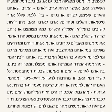
לפעמים אין מנוס מפגיעה אבל גם אז, גם בלב המלחמה, זו
השאלה: האם אפשר להיות ערים לאדם – האדם שאנחנו
והאדם שעימנו, לצידנו או נגדנו – בלי ללכת שולל אחר
סיסמאות ודגלים ופחדים? אדם לאדם, האם ניתן להיות
קשובים בחמלה? השאלה היא עד כמה מצומצם או נרחב
שדה השיקולים שלנו – את מי אנחנו כוללים במשפחת האדם?
את מי אנחנו מקבלים כקרובינו ואת מי אנחנו דוחים ומרחיקים
מעלינו? במי אנחנו מתחשבים ואת מי אנחנו מפלים? מי לנו
ומי לצרינו? איפה עובר הגבול המבדיל בין "אנחנו" לבין "הם"
– מהי אמת-המידה הממיינת אותנו ומפצלת ומפרידה בינינו,
בין אדם לאדם? – האם זו נאמנות שבטית המתבססת על
קשרי דם? האם זו מחויבות לרעיון-אידיאל-עיקרון מסוים?
האם זו זהות לאומית או דתית, שייכות מעמדית-חברתית או
עדתית – מהו גבול הסכסוך? היכן חזית המלחמה? האם ניתן
לכבד את מי שאנחנו, לכבד את האינטרסים ואת הצרכים, ויחד
עם זאת לראות אנשים אחרים שגם להם יש רצונות ופחדים,