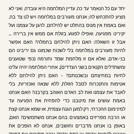
יחד עם כל הנאמר עד כה, עדיין המלחמה היא עובדה, ואני לא
מציע להתכחש לה; אנחנו מעורבים במלחמה ויש לנו צד בה,
ואם באמת אין מנוס בהחלט יש להילחם, להגן על עצמנו ועל
יקירינו מפגיעה, ואפילו לפגוע בזולת אם ממש אין ברירה ...
אבל זו השאלה: האם ניתן להילחם בחמלה? האם אפשר
להיות מעורבים במלחמה בלי לשכוח שכמונו גם יריבינו הם
בני-אדם, ואלא אם זו מלחמת שמד וחורמה (כפי שטוענים
ומשתדלים הקנאים בשני הצדדים), אחרי המלחמה יהיה עלינו
לחיות במחיצתם ובשכנותם? – האם ניתן להילחם ללא
אטימות והתנכרות לסבל הזולת, ללא שנאה ואכזריות, בלי
לאבד את עצמנו ואת לב האדם האוהב בקרבנו? האם אנחנו
באמת עושים את מיטבנו כדי להפחית את הפגיעה עד
למינימום ההכרחי, רק למען הגנה עצמית, או שמא אנחנו קצת
או הרבה מפריזים באמצעים בהם אנחנו משתמשים? האם,
באופן בו אנחנו מדברים וחושבים, אנחנו לא הופכים את
אויבינו ל"חיות אדם" או "תת-אדם" ובכך מתירים את דמם?