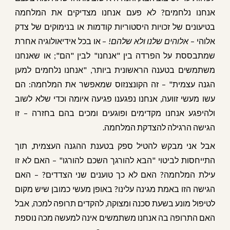
אנחנו נלחמים? לא פעם אנחנו מצדיקים את המלחמה
בטיעונים של זכויות היסטוריות קודמות או בנימוקים של צדק
אלוהי –
אלוהים שלנו ולא שלהם!
– או בכל אידיאולוגיה אחרת
שמתבססת על הפרדה בין "אנחנו" לבין "הם"; או שאנחנו
משתמשים בטענה הראשונית ביותר, "אנחנו נלחמים למען
הגנה עצמית" – זה הקונצנזוס שמאפשר את המלחמה: הם
עשו מעשי זוועה, אנחנו נפגענו פגיעה איומה וכדי שלא לשוב
ולהיפגע אנחנו מקדימים ופוגעים ומכים בהם בחזרה – זו
הגישה הרגילה להצדקת המלחמה.
אבל אני מבקש להטיל ספק בטענת ההגנה העצמית, תוך
התייחסות לביטוי "הבא להורגך השכם להורגו" – האם לא זו
עילת המלחמה? האם לא כך טוענים שני הצדדים? – האם
הגישה הזו באמת מגינה עלינו? באופן מעשי כמובן שיש מקום
לטיפול מונע בשעת סכנה ומצוקה, להקדים תרופה למכה, אבל
האם התרופה בה אנחנו משתמשים אינה למעשה מכה נוספת