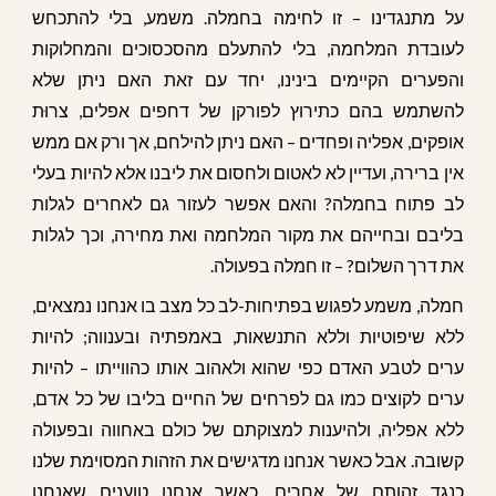
על מתנגדינו – זו לחימה בחמלה. משמע, בלי להתכחש
לעובדת המלחמה, בלי להתעלם מהסכסוכים והמחלוקות
והפערים הקיימים בינינו, יחד עם זאת האם ניתן שלא
להשתמש בהם כתירוץ לפורקן של דחפים אפלים, צרוּת
אופקים, אפליה ופחדים – האם ניתן להילחם, אך ורק אם ממש
אין ברירה, ועדיין לא לאטום ולחסום את ליבנו אלא להיות בעלי
לב פתוח בחמלה? והאם אפשר לעזור גם לאחרים לגלות
בליבם ובחייהם את מקור המלחמה ואת מחירה, וכך לגלות
את דרך השלום? – זו חמלה בפעולה.
חמלה, משמע לפגוש בפתיחות-לב כל מצב בו אנחנו נמצאים,
ללא שיפוטיות וללא התנשאות, באמפתיה ובענווה; להיות
ערים לטבע האדם כפי שהוא ולאהוב אותו כהווייתו – להיות
ערים לקוצים כמו גם לפרחים של החיים בליבו של כל אדם,
ללא אפליה, ולהיענות למצוקתם של כולם באחווה ובפעולה
קשובה. אבל כאשר אנחנו מדגישים את הזהות המסוימת שלנו
כנגד זהותם של אחרים, כאשר אנחנו טוענים שאנחנו