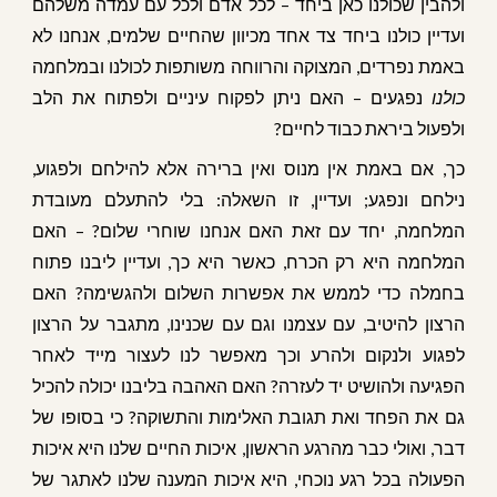
ולהבין שכולנו כאן ביחד – לכל אדם ולכל עם עמדה משלהם
ועדיין כולנו ביחד צד אחד מכיוון שהחיים שלמים, אנחנו לא
באמת נפרדים, המצוקה והרווחה משותפות לכולנו ובמלחמה
כולנו
נפגעים – האם ניתן לפקוח עיניים ולפתוח את הלב
ולפעול ביראת כבוד לחיים?
כך, אם באמת אין מנוס ואין ברירה אלא להילחם ולפגוע,
נילחם ונפגע; ועדיין, זו השאלה: בלי להתעלם מעובדת
המלחמה, יחד עם זאת האם אנחנו שוחרי שלום? – האם
המלחמה היא רק הכרח, כאשר היא כך, ועדיין ליבנו פתוח
בחמלה כדי לממש את אפשרות השלום ולהגשימה? האם
הרצון להיטיב, עם עצמנו וגם עם שכנינו, מתגבר על הרצון
לפגוע ולנקום ולהרע וכך מאפשר לנו לעצור מייד לאחר
הפגיעה ולהושיט יד לעזרה? האם האהבה בליבנו יכולה להכיל
גם את הפחד ואת תגובת האלימות והתשוקה? כי בסופו של
דבר, ואולי כבר מהרגע הראשון, איכות החיים שלנו היא איכות
הפעולה בכל רגע נוכחי, היא איכות המענה שלנו לאתגר של