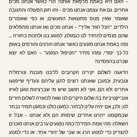
– האם היא באמת מרפאת אותנו? הרי כאשר אנחנו מכים
אחרים, גם את עצמנו אנחנו מכים – זהו חוק הפעולה והתגובה
שאומר שאין מנוס מתוצאות המעשים; או כפי שאומרים
הילדים, "הכל חוזר אליך" – אנחנו מכים ואז אנחנו מתפלאים
שהם מנסים להחזיר לנו כגמולנו, לפגוע בנו ולהכות בחזרה ...
ומה באמת אנחנו מונעים כאשר אנחנו הורגים והורסים באופן
כל-כך יסודי, ומהו מחיר "הטיפול המונע" – האם לא יוצא
שכרנו בהפסדנו?
הדאגה לשלום יקירינו הקרובים לליבנו מובנת ונורמלית
וטבעית, וכמובן שאנחנו רוצים להגן עליהם ונעדיף שייפגעו
אחרים ולא הם, ואני לא חושב שיש מי שברצינות טוען לאיזו
אובייקטיביות בה שלום היקרים לנו שווה לכאורה לשלום הזרים
לנו; ולכן, אם יהיה עלינו לבחור, כמעט כולנו וכמעט תמיד נבחר
שבמקומנו ייהרגו אחרים, שימותו הם ולא אנחנו – אבל זו
השאלה: מהי אמת-המידה? כמה נפגעים ערבים אנחנו מוכנים
להצדיק כדי למנוע הרג או שבי של יהודי אחד, או כדי למנוע