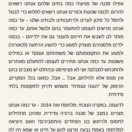
אפילו
סכנה
של פגיעה? כמה בתים שלהם אנחנו רשאים
להרוס, לכמה שכונות וכפרים אנחנו רשאים לפלוש כדי לבטל
ולחסל כל סיכון לערינו ולרחובותינו ולבתינו-שלנו – עד כמה
אנחנו מרשים לעצמנו להתעמר בהם ולנשל אותם, עד כמה
מותר לנו לשבש את חייהם ולעצור גם את ילדיהם – בכמה
ילדים פלסטינים מוצדק לפגוע כדי להשיג הרתעה (לכאורה!)
ולמנוע את התקוממותם של משפחתם ועמם? או במילים
פשוטות, עד כמה אנחנו מתירים לעצמנו להתעלם מאחרים
ולהתכחש לסבלם? אני לא פציפיסט ובהחלט יש מצבים בהם
אין מנוס אלא להילחם, אבל ... אבל, כמעט בכל המקרים,
הנימוק של "הגנה עצמית" משמש תירוץ לתוקפנות בלתי
מידתית.
לדוגמה, במקרה הנוכחי, מלחמת עזה 2014 – עד כמה אנחנו
מצויים במצב של סכנה ברורה ומיידית, ומהיכן מתחילים
לתסוס ולרחוש בנו הפחדים והתסביכים? האם היציאה
למלחמה באמת נבעה מרצון להגן על חיינו או שמא היו לה