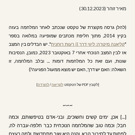
מ
איר זוהר (30.12.2023)
(להלן גרסה מקוצרת של
טקסט שנכתב לאחר המלחמה בעזה
בקיץ 2014
, מתוך חליפת מכתבים שמופיעה במלואה בספר
"
קליאנה מיטרה: ליווי דרך || רעות רוחנית
". יש הבדלים בין המצב
אז לבין המצב הנוכחי אחרי 7 באוקטובר 2023, כמובן, הנסיבות
שונות, ועם זאת כל המלחמות דומות ... ובלב המלחמה, זו
השאלה: האם יש דרך, האם יש מוצא ממעגל הפגיעה?)
[לקובץ PDF של הטקסט:
לקריאה
/
להורדה
]
~~~
[...] אכן, ימים קשים וחשוכים, ובני-אדם בטיפשותם, וכמה
חבל; וכמה טוב שהמלחמה הנוכחית כבר חלפה-עברה לה,
לפחות עד לסיבוב הבא, והנה היא שוב מתחדשת. ולמה בעצם