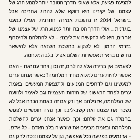
למניעת פגיעה, אלא שאולי הדרך הטובה יותר למנוע הרג של
עצמנו ושל יקירינו היא דווקא
שלא
להרוג אחרים? אבל
בישראל 2014 זו נחשבת אמירה חתרנית, אפילו כמעט
בוגדנית ... אולי הדרך הטובה יותר למנוע הרג, של עצמנו ושל
אחרים, היא
לא
להקשיח את ליבנו? – לא להתלהם ולהיסחף
בזרמי ההמון ולא לשקוע בחשכת השנאה אלא להישאר
נחושים בראיית אפשרות השלום אפילו בלב המלחמה.
לפעמים אין ברירה אלא להילחם, זה נכון, ויחד עם זאת – האם
אפשר להיות ערים למלוא מחיר המלחמה? כאשר אנחנו ערים
למעשינו וגם לדחפים המניעים ולתוצאות המעשים, באמת
ערים לפחד הראשוני של הזהות העצמית וגם לאימה ולזוועה
של המלחמה, אז נילחם אך ורק אם זה באמת הכרח אבל לא
נשכח את עצמנו ואת קשב-ליבנו וכך נהיה חופשיים לפגוש
בחמלה גם את זולתנו; וכך, כאשר אנחנו ערים להשלכות
המלחמה ובאמת מבינים את שורשיה בלב האדם –
כל אדם!
– אז נמעיט בפגיעה ככל שאפשר, נגן על עצמנו וננסה להגן גם