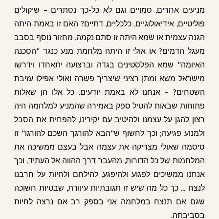
מניעים אחרים, סמויים וגם לא כל-כך נסתרים – שיקולים
פוליטיים, אידיאולוגיים, כלכליים, דתיים? האם זו באמת היתה
הגנה עצמית או שמא היתה זו סתם נקמה, מחזור נוסף בסבב
מעגל הדמים? או אולי זו היתה מלחמת מנע כנגד "הסכנה
האיומה" שמא הפלסטינים בגדה וברצועה יתאחדו וידרשו
מישראל משא ומתן רציני שיצריך פשרה ואולי אפילו עזיבת
השטחים? – אנחנו לא באמת יודעים. כל אלו הן שאלות
פתוחות שבאות להטיל ספק באמירה שהמניע למלחמה היה
רצון להגן על עצמנו ולהיטיב עם יקירינו, להפחית את הסבל
ולמנוע פגיעה; וכך לחשוף ש"הבא להורגך השכם להורגו" זו
סיסמה שאולי מצדיקה את עצמה אבל בעצם ממשיכה את
המלחמות של כל הדורות, מהעבר דרך ההווה אל העתיד, וכך
אנחנו ממשיכים לפגוע ולהיפגע, להילחם ולחיות על חרבנו
לנצח ... כך כל מה שיש זו תגובתיות עיוורת, שבטיות חשוכה
שגם אם תנצח במלחמה אני בספק רב אם נרצה לחיות
בסביבתה.