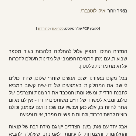
מאיר זוהר
ו
אילן לוטנברג
[לקובץ PDF של הטקסט: 
לקריאה
 / 
להורדה
 ]
המזרח התיכון הנפיץ עלול להתלקח בלהבות בעוד מספר
שבועות, עם מתן התמיכה הפומבי של מדינות העולם להכרזה
על הקמת מדינת פלסטין.
בכל מקום באזורנו ישנם אנשים שוחרי שלום, שהיו יכולים
ליישב את המחלוקות באמצעים של דו-שיח קשוב המביא
להבנה הדדית, ומשא ומתן המכבד את הרצונות והצרכים של
כולם, ומביא לפשרה של חיים משותפים יחדיו – אין לנו מקום
אחר לחיות בו, אלא כאן ועכשיו עם שכנינו ועם עצמנו; וכולנו
רוצים לחיות בכבוד, ולהיות חופשיים מפחד, איום ופגיעה.
אבל יחד עם זאת, בשני הצדדים יש גם מידה רבה של קנאות
והתלהמות והיצמדות לרעיונות ולאמונות, שעלולה להביא