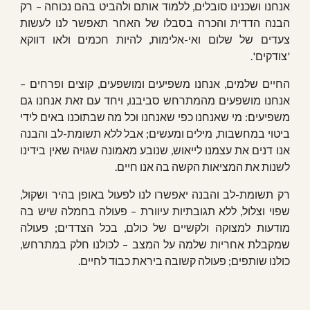
אנחנו ושכנינו סובלים, ללמוד אותם ולהביט בהם נכוחה – רק
הבנה הדדית והכרה בסבלו של האחר תאפשר לנו לעשות
צעדים של שלום ואי-אלימות, להיות חכמים ולאו דווקא
'צודקים'.
החיים שלמים, אנחנו משפיעים ומושפעים, קוצים ופרחים –
אנחנו מושפעים מהמתרחש סביבנו, ויחד עם זאת אנחנו גם
משפיעים: מי שאנחנו כפי שאנחנו וכל מה שבתוכנו באים לידי
ביטוי במחשבות, מילים ומעשים; אבל ללא תשומת-לב והבנה
אנו דנים את עצמנו לייאוש, שנובע מאמונה שגויה שאין בידינו
לשנות את המציאות הקשה בה אנו חיים.
רק תשומת-לב והבנה יאפשרו לנו לפעול באופן בהיר ושקול,
שפוי וצלול, ללא תגובתיות עיוורת – פעולה בחמלה שיש בה
מודעות למצוקה ולקשיים של כולם, בכל הצדדים; פעולה
שמקבלת אחריות שלמה על המצב – לכולנו חלק במתרחש,
כולנו שותפים; פעולה קשובה ביראת כבוד לחיים.