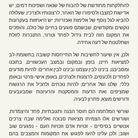
להתלקחות מחודשת של להבות של שנאה ושפיכות דמים; יש
אדישות למצבו ולסיפורו של האחר, לרצונותיו ולצרכיו, שעלולה
להביא לגל נוסף של אלימות ואכזריות; יש היאחזות בעקרונות
נוקשים ומקודשים, שבשמם פוגעים בחיים של כולנו, והופכים
את המקום הזה לבית גידול לפחד וטרור, התנכרות לזולת
ושתלטנות של דעה אחידה.
ולכן, אין שיעור לחשיבות של התייחסות קשובה בתשומת-לב
למציאות חיינו, בזמן ובמקום ובמצב העכשוויים, בתוכנו
ומסביבנו, בינינו לבין עצמנו ובינינו לבין אחרים: להיות מודעים
לפחדים ולכעסים, לרצונות ולצרכים, באופן אישי-פרטי ובאופן
כללי, שלנו ושל אחרים; להיות נוכחים ולהכיל את הרגשות
שמציפים ואת הדעות והמסקנות והרעיונות שמבעבעים
ודורשים מוצא, פתרון לבעיה.
שורשי המלחמה הם חוסר הבנה ותגובתיות, פחד והיצמדות,
ושורשים אלו הצמיחו מציאות סבוכה ואלימה שבה צרכים
אנושיים בסיסיים – זכויות אדם וזכויות העם – נפגעים שוב
ושוב; ולכן עלינו להעז לפגוש את המקומות והמצבים בהם