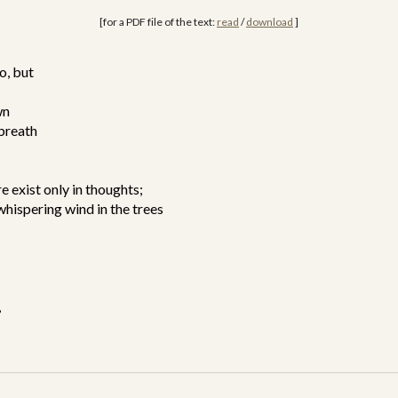
[for a PDF file of the text: 
read
 / 
download
 ]
o, but
wn
breath
e exist only in thoughts;
whispering wind in the trees
,